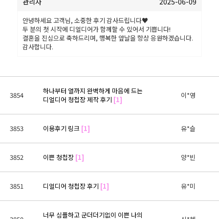
관리자
2025-06-09
안녕하세요 고객님, 소중한 후기 감사드립니다♥
두 분의 첫 시작에 디얼디어가 함께할 수 있어서 기쁩니다!
결혼을 진심으로 축하드리며, 행복한 앞날을 항상 응원하겠습니다.
감사합니다.
하나부터 열까지 완벽하게 마음에 드는
3854
이*영
디얼디어 청첩장 제작 후기
[1]
3853
이용후기 링크
[1]
유*슬
3852
이쁜 청첩장
[1]
양*빈
3851
디얼디어 청첩장 후기
[1]
유*미
너무 심플하고 군더더기없이 이쁜 나의