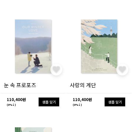
눈 속 프로포즈
사랑의 계단
110,400원
110,400원
샘플 담기
샘플 담기
(8%↓)
(8%↓)