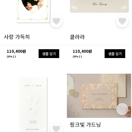
사랑 가득히
클라라
110,400원
110,400원
샘플 담기
샘플 담기
(8%↓)
(8%↓)
핑크빛 가드닝