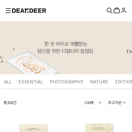
ALL
ESSENTIAL
PHOTOGRAPHY
NATURE
EDITIO
총
315
건
100매
최고가순