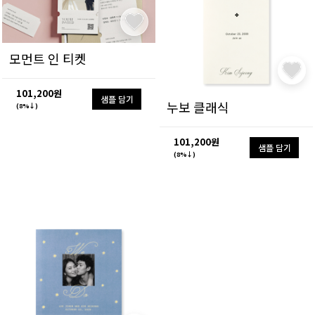
모먼트 인 티켓
101,200원
샘플 담기
누보 클래식
(8%↓)
101,200원
샘플 담기
(8%↓)