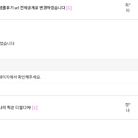
최*
샘플후기 url 전체공개로 변경하였습니다
[1]
미
하였습니다
페이지에서 확인해주세요.
정*
나의 픽은 디얼디어!
[1]
나