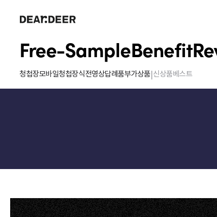
Free-Sample
Benefit
Re
|
청첩장
모바일청첩장
식전영상
답례품
부가상품
신상품
베스트