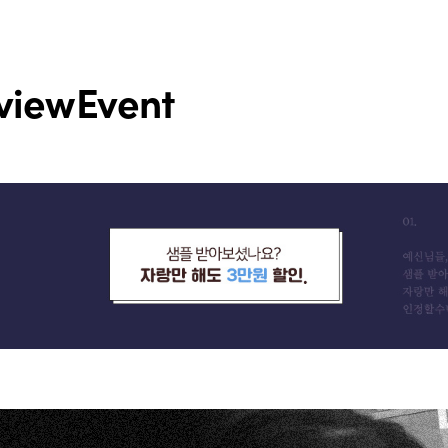
view
Event