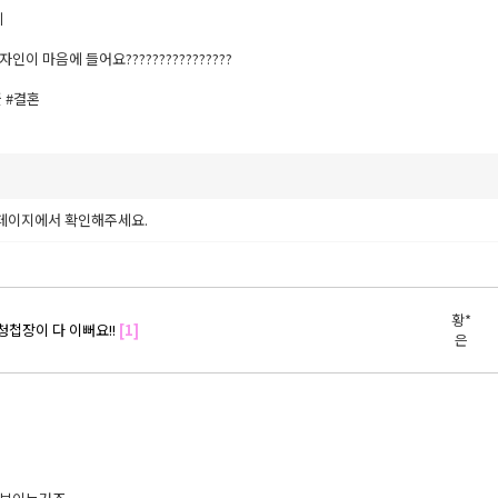


 마음에 들어요????????????????

 #결혼
페이지에서 확인해주세요.
황*
청첩장이 다 이뻐요!!
[1]
은