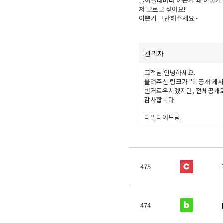
들어올때마다 이쁜게 왜 이렇게 
저 고르고 싶어요!!

이쁜거 그만해주세요~
관리자
고객님 안녕하세요.
올려주신 링크가 "비공개 게시
번거로우시겠지만, 전체공개로
감사합니다.
디얼디어드림.
475
474