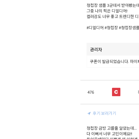
청첩장 샘플 3군데서 받아봤는데
그중 나의 픽은 디얼디어!

컬러감도 너무 좋고 트렌디한 디자인이
⠀⠀⠀

#디얼디어 #청첩장 #청첩장샘플
관리자
쿠폰이 발급되었습니다. 마이
476
후기 보러가기
청첩장 금방 고를줄 알았는데...

다 이뻐서 너무 고민이에요!!
