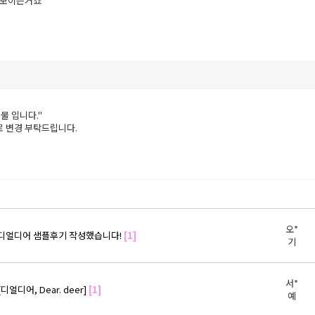
보이는거죠

물 입니다."
 변경 부탁드립니다.
오*
디얼디어 샘플후기 작성했습니다!
[1]
기
서*
[디얼디어, Dear. deer]
[1]
예