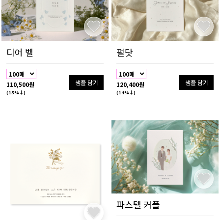
디어 벨
펄닷
샘플 담기
샘플 담기
110,500원
120,400원
(15%↓)
(14%↓)
파스텔 커플