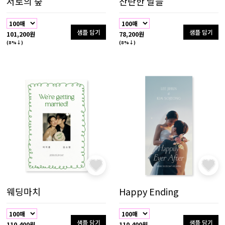
서로의 숲
찬란한 날들
샘플 담기
샘플 담기
101,200원
78,200원
(8%↓)
(8%↓)
웨딩마치
Happy Ending
샘플 담기
샘플 담기
110,400원
110,400원