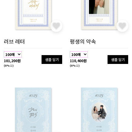
러브 레터
평생의 약속
샘플 담기
샘플 담기
101,200원
110,400원
(8%↓)
(8%↓)