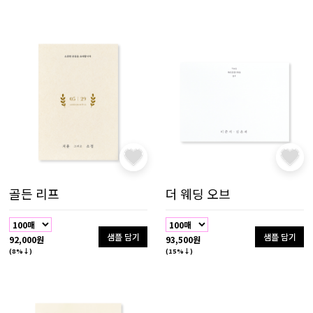
골든 리프
더 웨딩 오브
샘플 담기
샘플 담기
92,000원
93,500원
(8%↓)
(15%↓)