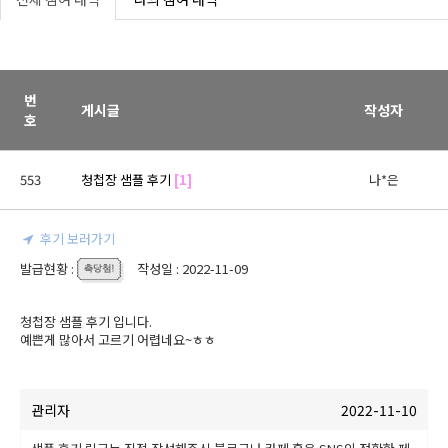
번
게시글
작성자
호
553
청첩장 샘플 후기
[1]
나*은
후기 보러가기
발급현황 :
작성일 : 2022-11-09
청첩장 샘플 후기 입니다.

예쁜게 많아서 고르기 어렵네요~ㅎㅎ
관리자
2022-11-10