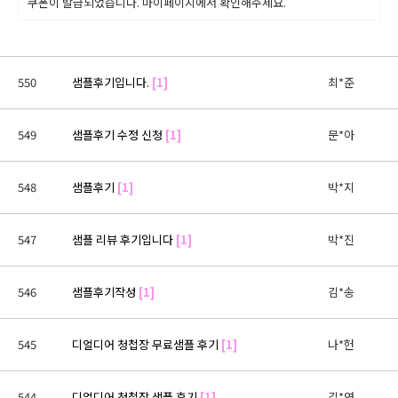
쿠폰이 발급되었습니다. 마이페이지에서 확인해주세요.
550
샘플후기입니다.
[1]
최*준
549
샘플후기 수정 신청
[1]
문*아
548
샘플후기
[1]
박*지
547
샘플 리뷰 후기입니다
[1]
박*진
546
샘플후기작성
[1]
김*송
545
디얼디어 청첩장 무료샘플 후기
[1]
나*헌
544
디얼디어 청첩장 샘플 후기
[1]
김*연