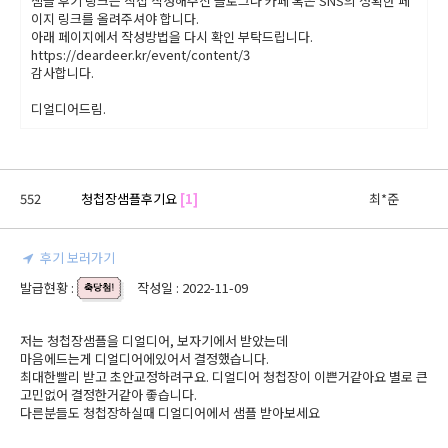
샘플 후기 링크는 직접 작성해주신 블로그나 카페 혹은 SNS의 정확한 페
이지 링크를 올려주셔야 합니다.
아래 페이지에서 작성방법을 다시 확인 부탁드립니다.
https://deardeer.kr/event/content/3
감사합니다.
디얼디어드림.
552
청첩장샘플후기요
[1]
최*준
후기 보러가기
발급현황 :
작성일 : 2022-11-09
저는 청첩장샘플을 디얼디어, 보자기에서 받았는데

마음에드는게 디얼디어에있어서 결정했습니다.

최대한빨리 받고 초안교정하려구요. 디얼디어 청첩장이 이쁜거같아요 별로 큰 
고민없어 결정한거같아 좋습니다.

다른분들도 청첩장하실때 디얼디어에서 샘플 받아보세요