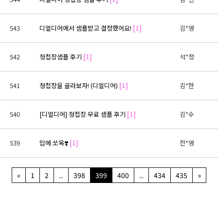
543
디얼디어에서 샘플받고 결정했어요!
[1]
김*영
542
청첩장샘플 후기
[1]
석*정
541
청첩장을 골라보자! (디얼디어)
[1]
김*한
540
[디얼디어] 청첩장 무료 샘플 후기
[1]
김*수
539
맘에 쏘옥❣️
[1]
전*영
«
1
2
...
398
399
400
...
434
435
»