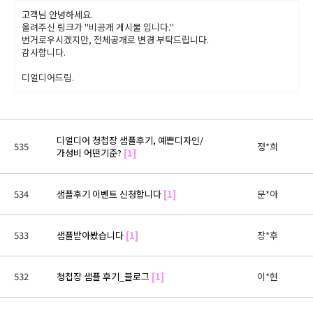
고객님 안녕하세요.
올려주신 링크가 "비공개 게시물 입니다."
번거로우시겠지만, 전체공개로 변경 부탁드립니다.
감사합니다.
디얼디어드림.
디얼디어 청첩장 샘플후기, 예쁜디자인/
535
정*희
가성비 어떤기준?
[1]
534
샘플후기 이벤트 신청합니다
[1]
문*아
533
샘플받아봤습니다
[1]
장*후
532
청첩장 샘플 후기_블로그
[1]
이*현