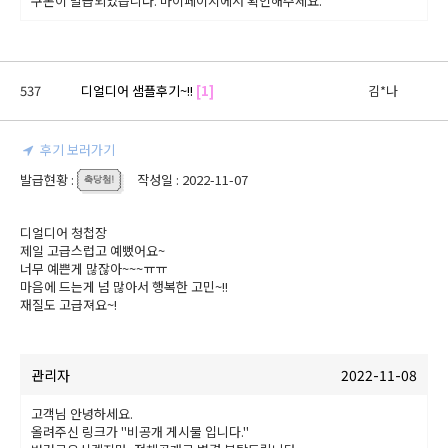
쿠폰이 발급되었습니다. 마이페이지에서 확인해주세요.
537
디얼디어 샘플후기~!!
[1]
김*나
후기 보러가기
발급현황 :
작성일 : 2022-11-07
디얼디어 청첩장

제일 고급스럽고 예뻤어요~

너무 예쁜게 많잖아~~~ㅠㅠ

마음에 드는게 넘 많아서 행복한 고민~!!

재질도 고급져요~!
관리자
2022-11-08
고객님 안녕하세요.
올려주신 링크가 "비공개 게시물 입니다."