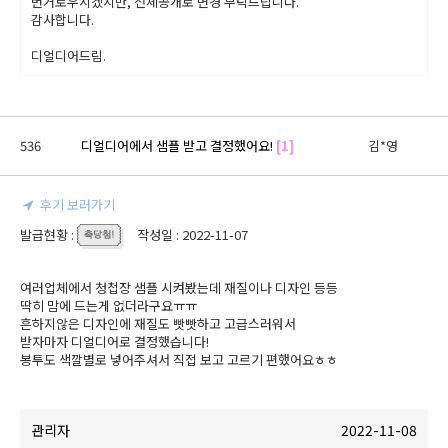
번거로우시겠지만, 전체공개로 변경 부탁드립니다.
감사합니다.
디얼디어드림.
536
디얼디어에서 샘플 받고 결정했어요!
[1]
김*영
후기 보러가기
발급현황 :
작성일 : 2022-11-07
여러업체에서 청첩장 샘플 시켜봤는데 재질이나 디자인 등등

딱히 맘에 드는게 없더라구요ㅠㅠ

흔하지않은 디자인에 재질도 빳빳하고 고급스러워서

받자마자 디얼디어로 결정했습니다!

봉투도 색깔별로 넣어주셔서 직접 보고 고르기 편했어요ㅎㅎ
관리자
2022-11-08