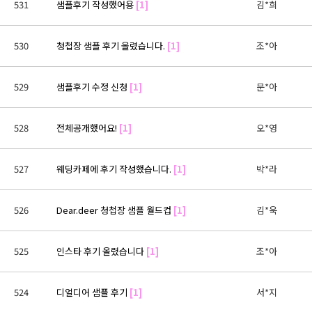
531
샘플후기 작성했어용
[1]
김*희
530
청첩장 샘플 후기 올렸습니다.
[1]
조*아
529
샘플후기 수정 신청
[1]
문*아
528
전체공개했어요!
[1]
오*영
527
웨딩카페에 후기 작성했습니다.
[1]
박*라
526
Dear.deer 청첩장 샘플 월드컵
[1]
김*욱
525
인스타 후기 올렸습니다
[1]
조*아
524
디얼디어 샘플 후기
[1]
서*지