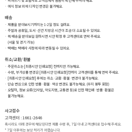
띄어쓰기 및 오탈자도 고객님께서 꼼꼼히 확인해 주셔야 해요.
예식 정보 외에 디자인 변경은 불가해요.
배송
제품을 받아보시기까지는 1-2일 정도 걸려요.
주말과 공휴일, 도서·산간 지방은 시간이 조금 더 소요될 수 있어요.
퀵 배송을 받아보길 원하시면 시안 확정 후 고객센터로 연락 주세요.
(서울 및 경기 가능)
택배는 택배사 사정에 따라 변동될 수 있어요.
취소/교환/ 환불
주문취소는 [최종시안 인쇄요청] 전까지만 가능해요.
수량, 부가상품 변경은 [최종시안 인쇄요청]전까지 고객센터를 통해 연락 주세요.
[최종시안 인쇄요청] 후에는 취소·교환·환불·변경이 불가능해요.
단순 변심으로 인한 반품·환불·색상 변경도 불가능해요. (무지 봉투 포함)
오탈자, 정보 오류(인사말, 약도지명, 교통편 등)로 인한 재인쇄·반품·환불은
불가능해요.
사고접수
고객센터 : 1661-2646
혹시라도 아래 경우에 해당된다면 제품 수령 후, 7일 이내 고객센터로 접수해 주세요.
* 7일 이후에는 보상 처리가 어렵습니다.