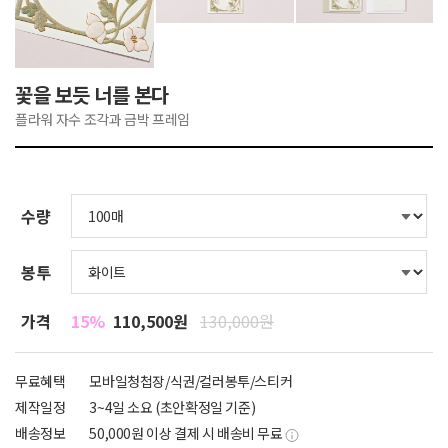
꽃을 보듯 너를 본다
플라워 자수 조각과 금박 프레임
수량
봉투
가격
15%
110,500원
130,000원
무료혜택
모바일청첩장/식권/컬러봉투/스티커
제작일정
3~4일 소요 (초안확정일 기준)
배송정보
50,000원 이상 결제 시 배송비 무료