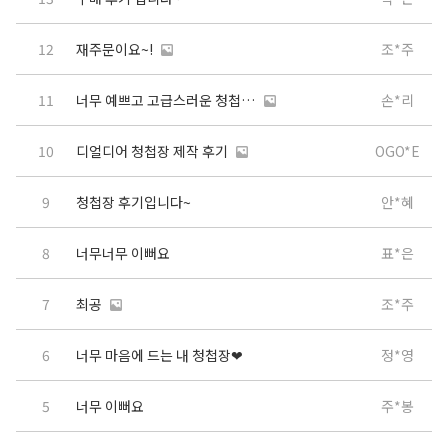
12
재주문이요~!
조*주
11
너무 예쁘고 고급스러운 청첩장!
손*리
10
디얼디어 청첩장 제작 후기
OGO*E
9
청첩장 후기입니다~
안*혜
8
너무너무 이뻐요
표*은
7
최공
조*주
6
너무 마음에 드는 내 청첩장❤
정*영
5
너무 이뻐요
주*봉