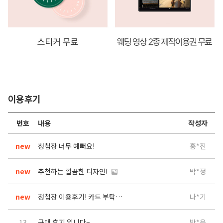
이용후기
번호
내용
작성자
new
청첩장 너무 예뻐요!
홍*진
new
추천하는 깔끔한 디자인!
박*정
new
청첩장 이용후기! 카드 부탁드려요
나*기
13
구매 후기 입니다~
박*은