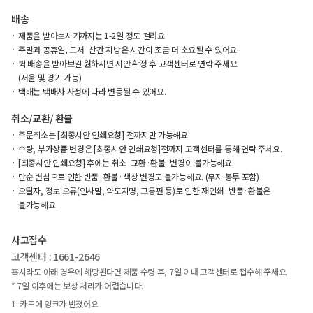
배송
제품을 받아보시기까지는 1-2일 정도 걸려요.
주말과 공휴일, 도서·산간 지방은 시간이 조금 더 소요될 수 있어요.
퀵 배송을 받아보길 원하시면 시안 확정 후 고객센터로 연락 주세요.
(서울 및 경기 가능)
택배는 택배사 사정에 따라 변동될 수 있어요.
취소/교환/ 환불
주문취소는 [최종시안 인쇄요청] 전까지만 가능해요.
수량, 부가상품 변경은 [최종시안 인쇄요청]전까지 고객센터를 통해 연락 주세요.
[최종시안 인쇄요청] 후에는 취소·교환·환불·변경이 불가능해요.
단순 변심으로 인한 반품·환불·색상 변경도 불가능해요. (무지 봉투 포함)
오탈자, 정보 오류(인사말, 약도지명, 교통편 등)로 인한 재인쇄·반품·환불은
불가능해요.
사고접수
고객센터 : 1661-2646
혹시라도 아래 경우에 해당된다면 제품 수령 후, 7일 이내 고객센터로 접수해 주세요.
* 7일 이후에는 보상 처리가 어렵습니다.
1. 카드에 잉크가 번졌어요.