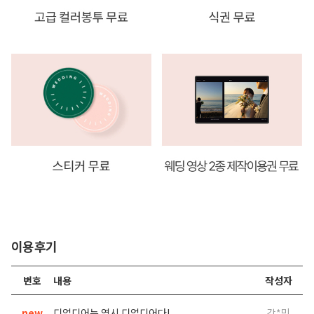
이용후기
번호
내용
작성자
new
디얼디어는 역시 디얼디어다!
강*민